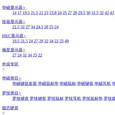
华硕显示器
>
14
17
19.5
21.5
22
23
23.8
24
25
27
28
29.5
30
31.5
32
42
43
技嘉显示器
>
21.5
32
27
34
24.5
28
25
24
HKC显示器
>
19.5
21.5
24
27
29
32
34
22
25
49
微星显示器
>
27
24
32
34
25
22
外设专区
>
华硕类目
>
华硕键鼠套装
华硕鼠标垫
华硕鼠标
华硕键盘
华硕耳机
罗技类目
>
罗技键盘
罗技键套
罗技鼠标
罗技耳机
罗技鼠标垫
罗技
固态硬盘
>