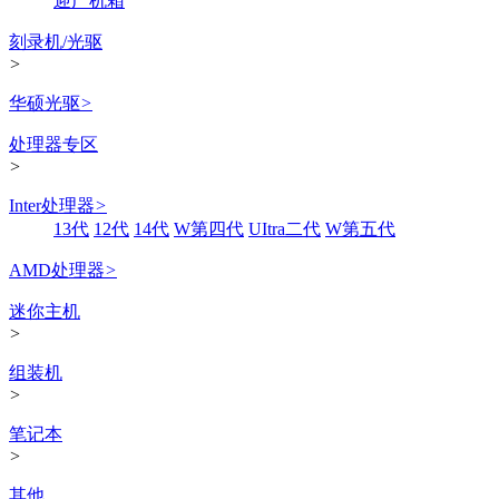
迎广机箱
刻录机/光驱
>
华硕光驱
>
处理器专区
>
Inter处理器
>
13代
12代
14代
W第四代
UItra二代
W第五代
AMD处理器
>
迷你主机
>
组装机
>
笔记本
>
其他