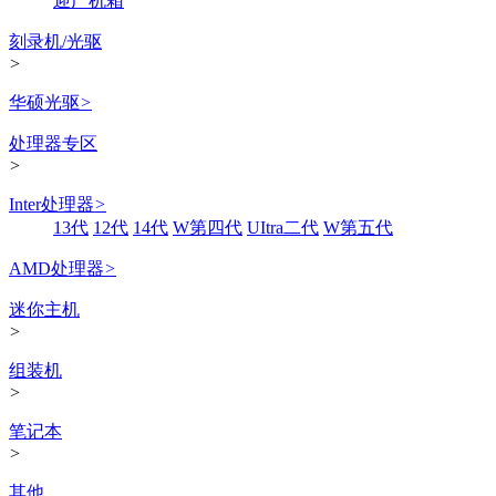
迎广机箱
刻录机/光驱
>
华硕光驱
>
处理器专区
>
Inter处理器
>
13代
12代
14代
W第四代
UItra二代
W第五代
AMD处理器
>
迷你主机
>
组装机
>
笔记本
>
其他