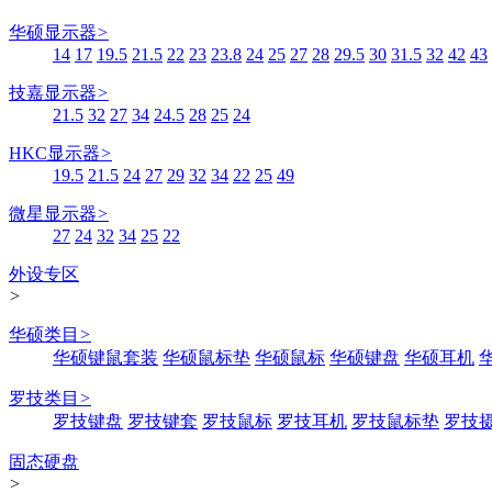
华硕显示器
>
14
17
19.5
21.5
22
23
23.8
24
25
27
28
29.5
30
31.5
32
42
43
技嘉显示器
>
21.5
32
27
34
24.5
28
25
24
HKC显示器
>
19.5
21.5
24
27
29
32
34
22
25
49
微星显示器
>
27
24
32
34
25
22
外设专区
>
华硕类目
>
华硕键鼠套装
华硕鼠标垫
华硕鼠标
华硕键盘
华硕耳机
罗技类目
>
罗技键盘
罗技键套
罗技鼠标
罗技耳机
罗技鼠标垫
罗技
固态硬盘
>