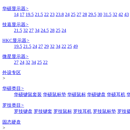
华硕显示器
>
14
17
19.5
21.5
22
23
23.8
24
25
27
28
29.5
30
31.5
32
42
43
技嘉显示器
>
21.5
32
27
34
24.5
28
25
24
HKC显示器
>
19.5
21.5
24
27
29
32
34
22
25
49
微星显示器
>
27
24
32
34
25
22
外设专区
>
华硕类目
>
华硕键鼠套装
华硕鼠标垫
华硕鼠标
华硕键盘
华硕耳机
罗技类目
>
罗技键盘
罗技键套
罗技鼠标
罗技耳机
罗技鼠标垫
罗技
固态硬盘
>