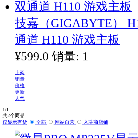
技嘉（GIGABYTE） H1
通道 H110 游戏主板
¥599.0
销量: 1
上架
销量
价格
更新
人气
1
/1
共
2
个商品
仅显示有货
全部
网站自营
入驻商店铺