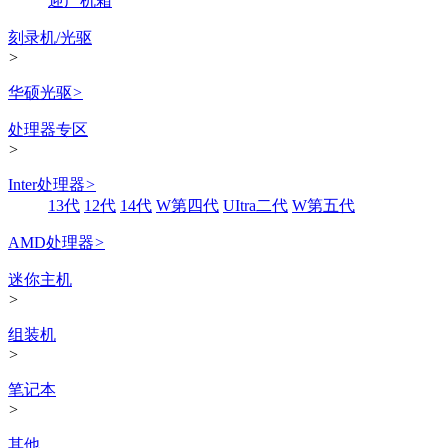
迎广机箱
刻录机/光驱
>
华硕光驱
>
处理器专区
>
Inter处理器
>
13代
12代
14代
W第四代
UItra二代
W第五代
AMD处理器
>
迷你主机
>
组装机
>
笔记本
>
其他