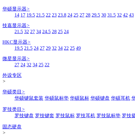
华硕显示器
>
14
17
19.5
21.5
22
23
23.8
24
25
27
28
29.5
30
31.5
32
42
43
技嘉显示器
>
21.5
32
27
34
24.5
28
25
24
HKC显示器
>
19.5
21.5
24
27
29
32
34
22
25
49
微星显示器
>
27
24
32
34
25
22
外设专区
>
华硕类目
>
华硕键鼠套装
华硕鼠标垫
华硕鼠标
华硕键盘
华硕耳机
罗技类目
>
罗技键盘
罗技键套
罗技鼠标
罗技耳机
罗技鼠标垫
罗技
固态硬盘
>