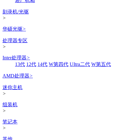
迎广机箱
刻录机/光驱
>
华硕光驱
>
处理器专区
>
Inter处理器
>
13代
12代
14代
W第四代
UItra二代
W第五代
AMD处理器
>
迷你主机
>
组装机
>
笔记本
>
其他