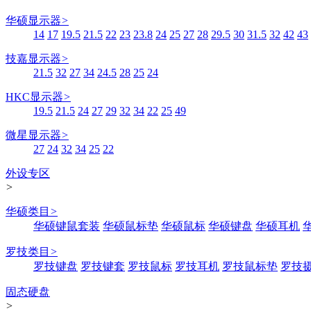
华硕显示器
>
14
17
19.5
21.5
22
23
23.8
24
25
27
28
29.5
30
31.5
32
42
43
技嘉显示器
>
21.5
32
27
34
24.5
28
25
24
HKC显示器
>
19.5
21.5
24
27
29
32
34
22
25
49
微星显示器
>
27
24
32
34
25
22
外设专区
>
华硕类目
>
华硕键鼠套装
华硕鼠标垫
华硕鼠标
华硕键盘
华硕耳机
罗技类目
>
罗技键盘
罗技键套
罗技鼠标
罗技耳机
罗技鼠标垫
罗技
固态硬盘
>