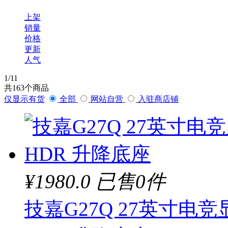
上架
销量
价格
更新
人气
1
/11
共
163
个商品
仅显示有货
全部
网站自营
入驻商店铺
¥1980.0
已售0件
技嘉G27Q 27英寸电竞显示