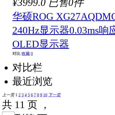
¥3999.0
已售0件
华硕ROG XG27AQD
240Hz显示器0.03ms响应
OLED显示器
对比
收藏
0
对比栏
最近浏览
上一页
1
2
3
4
5
6
7
8
9
10
下一页
共 11 页 ，