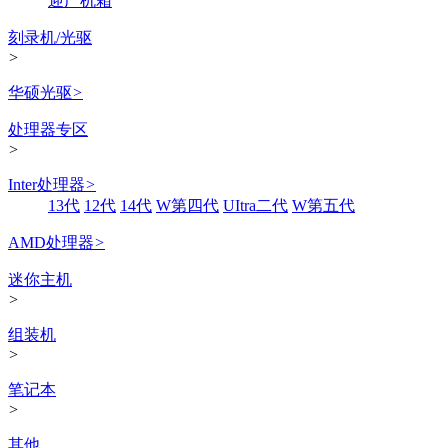
迎广机箱
刻录机/光驱
>
华硕光驱
>
处理器专区
>
Inter处理器
>
13代
12代
14代
W第四代
UItra二代
W第五代
AMD处理器
>
迷你主机
>
组装机
>
笔记本
>
其他